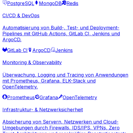
PostgreSQL
MongoDB
Redis
CI/CD & DevOps
Automatisierung von Build-, Test- und Deployment-
Pipelines mit GitHub Actions, GitLab CI, Jenkins und
ArgoCD.
GitLab CI
ArgoCD
Jenkins
Monitoring & Observability
Überwachung, Logging und Tracing von Anwendungen
mit Prometheus, Grafana, ELK-Stack und
OpenTelemetry.
Prometheus
Grafana
OpenTelemetry
Infrastruktur- & Netzwerksicherheit
Absicherung von Servern, Netzwerken und Cloud-
Umgebungen durch Firewalls, IDS/IPS, VPNs, Zero